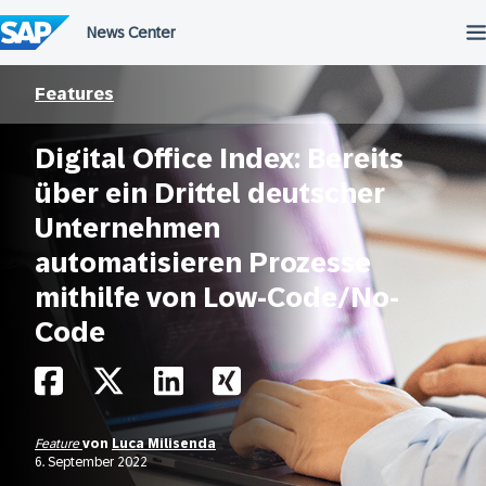
Überspringen
Features
Digital Office Index: Bereits
über ein Drittel deutscher
Unternehmen
automatisieren Prozesse
mithilfe von Low-Code/No-
Code
Feature
von
Luca Milisenda
6. September 2022