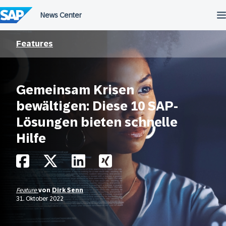
Überspringen
Features
Gemeinsam Krisen
bewältigen: Diese 10 SAP-
Lösungen bieten schnelle
Hilfe
Feature
von
Dirk Senn
31. Oktober 2022