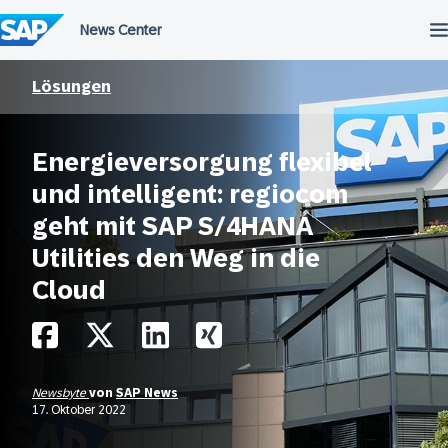
Überspringen
Lösungen
Energieversorgung flexibel
und intelligent: regiocom
geht mit SAP S/4HANA
Utilities den Weg in die
Cloud
Newsbyte
von
SAP News
17. Oktober 2022