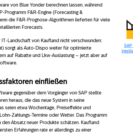
tware von Blue Yonder berechnen lassen, während
AP-Programm F&R-Engine (Forecasting &
nn die F&R-Prognose-Algorithmen lieferten für viele
taillierten Forecasts.
 IT-Landschaft von Kaufland nicht verschwunden:
SAP 
 sorgt als Auto-Dispo weiter für optimierte
intel
m auf Rabatte und Lkw-Auslastung – jetzt aber auf
oftware.
ussfaktoren einfließen
ftware gegenüber dem Vorgänger von SAP stellte
oren heraus, die das neue System in seine
s seien etwa Wochentage, Preiseffekte und
n, Lohn-Zahlungs-Termine oder Wetter. Das Programm
ch den Absatz neuer Produkte schätzen. Kaufland
rsten Erfahrungen rate er allerdings zu einer