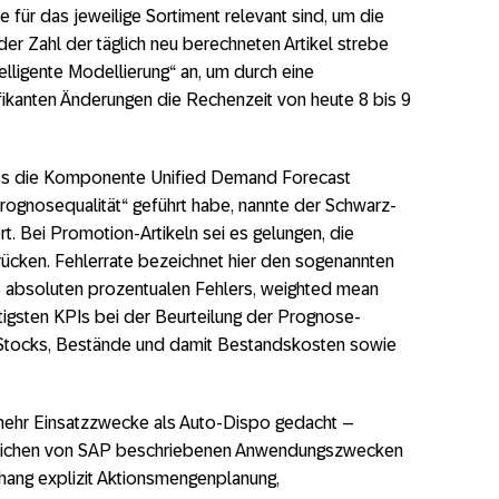
 für das jeweilige Sortiment relevant sind, um die
er Zahl der täglich neu berechneten Artikel strebe
elligente Modellierung“ an, um durch eine
fikanten Änderungen die Rechenzeit von heute 8 bis 9
ss die Komponente Unified Demand Forecast
ognosequalität“ geführt habe, nannte der Schwarz-
. Bei Promotion-Artikeln sei es gelungen, die
rücken. Fehlerrate bezeichnet hier den sogenannten
 absoluten prozentualen Fehlers, weighted mean
tigsten KPIs bei der Beurteilung der Prognose-
-Stocks, Bestände und damit Bestandskosten sowie
mehr Einsatzzwecke als Auto-Dispo gedacht –
 etlichen von SAP beschriebenen Anwendungszwecken
ang explizit Aktionsmengenplanung,