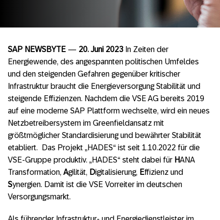
SAP NEWSBYTE
—
20. Juni 2023
In Zeiten der
Energiewende, des angespannten politischen Umfeldes
und den steigenden Gefahren gegenüber kritischer
Infrastruktur braucht die Energieversorgung Stabilität und
steigende Effizienzen. Nachdem die VSE AG bereits 2019
auf eine moderne SAP Plattform wechselte, wird ein neues
Netzbetreibersystem im Greenfieldansatz mit
größtmöglicher Standardisierung und bewährter Stabilität
etabliert. Das Projekt „HADES“ ist seit 1.10.2022 für die
VSE-Gruppe produktiv. „HADES“ steht dabei für
H
ANA
Transformation,
A
gilität,
D
igitalisierung,
E
ffizienz und
S
ynergien. Damit ist die VSE Vorreiter im deutschen
Versorgungsmarkt.
Als führender Infrastruktur- und Energiedienstleister im