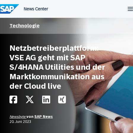
Überspringen
Technologie
Netzbetreiberplattform:
VSE AG geht mit SAP
S/4HANA Utilities und der
Marktkommunikation aus
der Cloud live
Newsbyte
von
SAP News
20. Juni 2023