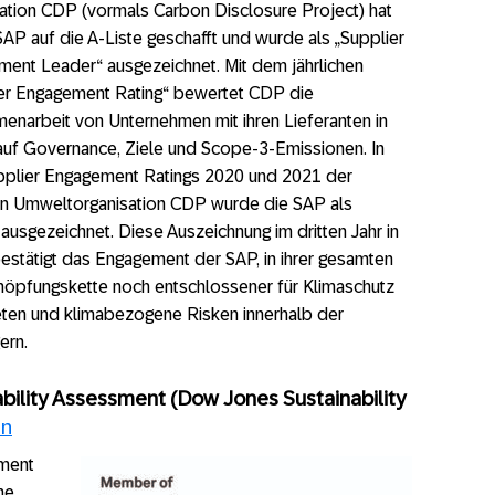
ation CDP (vormals Carbon Disclosure Project) hat
SAP auf die A-Liste geschafft und wurde als „Supplier
ent Leader“ ausgezeichnet. Mit dem jährlichen
er Engagement Rating“ bewertet CDP die
narbeit von Unternehmen mit ihren Lieferanten in
uf Governance, Ziele und Scope-3-Emissionen. In
pplier Engagement Ratings 2020 und 2021 der
en Umweltorganisation CDP wurde die SAP als
ausgezeichnet. Diese Auszeichnung im dritten Jahr in
estätigt das Engagement der SAP, in ihrer gesamten
öpfungskette noch entschlossener für Klimaschutz
eten und klimabezogene Risken innerhalb der
ern.
bility Assessment (Dow Jones Sustainability
en
sment
he