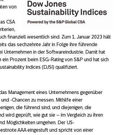
äten von
0
Das CSA
iterien,
ch finanziell wesentlich sind. Zum 1. Januar 2023 hält
its das sechzehnte Jahr in Folge ihre führende
ei Unternehmen in der Softwareindustrie. Damit hat
n ein Prozent beim ESG-Rating von S&P und hat sich
ainability Indices (DJSI) qualifiziert.
, das Management eines Unternehmens gegenüber
n und -Chancen zu messen. Mithilfe einer
nigen, die führend sind, und diejenigen, die
nd wird geprüft, wie gut sie – im Vergleich zu ihren
und Möglichkeiten umgehen. Der US-
Bestnote AAA eingestuft und spricht von einer