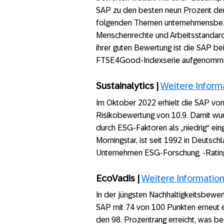
SAP zu den besten neun Prozent der
folgenden Themen unternehmensbez
Menschenrechte und Arbeitsstandards
ihrer guten Bewertung ist die SAP be
FTSE4Good-Indexserie aufgenomm
Sustainalytics |
Weitere Inform
Im Oktober 2022 erhielt die SAP von
Risikobewertung von 10,9. Damit wur
durch ESG-Faktoren als „niedrig“ eing
Morningstar, ist seit 1992 in Deutschl
Unternehmen ESG‑Forschung, ‑Rating
EcoVadis |
Weitere Informatio
In der jüngsten Nachhaltigkeitsbewe
SAP mit 74 von 100 Punkten erneut e
den 98. Prozentrang erreicht, was b