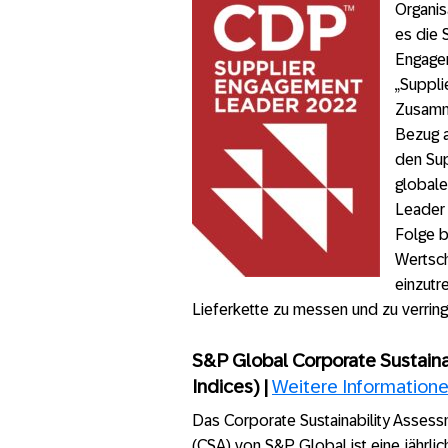
Organis
es die 
Engagem
„Suppli
Zusamme
Bezug a
den Su
global
Leader 
Folge b
Wertsch
einzutr
Lieferkette zu messen und zu verring
S&P Global Corporate Sustaina
Indices) |
Weitere Information
Das Corporate Sustainability Asses
(CSA) von S&P Global ist eine jährlic