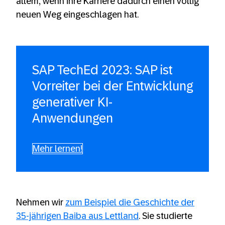
allem, wenn ihre Karriere dadurch einen völlig
neuen Weg eingeschlagen hat.
SAP TechEd 2023: SAP ist
Vorreiter bei der Entwicklung
generativer KI-
Anwendungen
Mehr lernen!
Nehmen wir
zum Beispiel die Geschichte der
35-jährigen Baiba aus Lettland
. Sie studierte