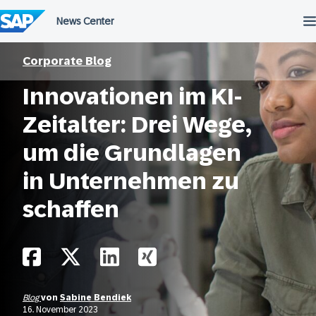
Überspringen
Corporate Blog
Innovationen im KI-
Zeitalter: Drei Wege,
um die Grundlagen
in Unternehmen zu
schaffen
Blog
von
Sabine Bendiek
16. November 2023