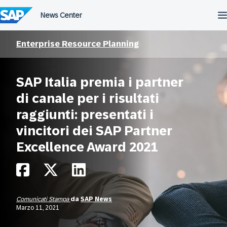
Salta
al
contenuto
Enterprise Resource Planning
SAP Italia premia i partner
di canale per i risultati
raggiunti: presentati i
vincitori dei SAP Partner
Excellence Award 2021
Comunicati Stampa
da
SAP News
Marzo 11, 2021