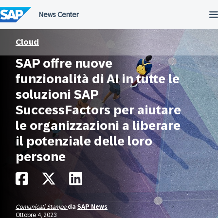
Salta
al
contenuto
Cloud
SAP offre nuove
funzionalità di AI in tutte le
soluzioni SAP
SuccessFactors per aiutare
le organizzazioni a liberare
il potenziale delle loro
persone
Comunicati Stampa
da
SAP News
Ottobre 4, 2023