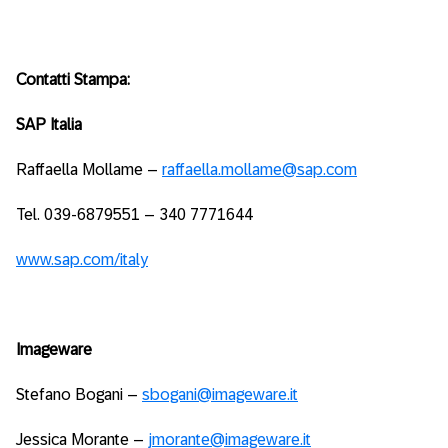
Contatti Stampa:
SAP Italia
Raffaella Mollame –
raffaella.mollame@sap.com
Tel. 039-6879551 – 340 7771644
www.sap.com/italy
Imageware
Stefano Bogani –
sbogani@imageware.it
Jessica Morante –
jmorante@imageware.it