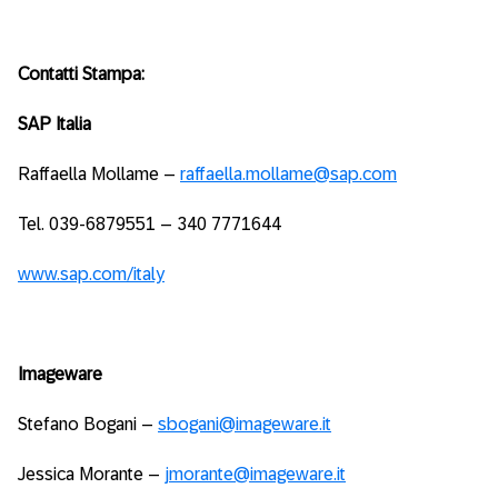
Contatti Stampa:
SAP Italia
Raffaella Mollame –
raffaella.mollame@sap.com
Tel. 039-6879551 – 340 7771644
www.sap.com/italy
Imageware
Stefano Bogani –
sbogani@imageware.it
Jessica Morante –
jmorante@imageware.it