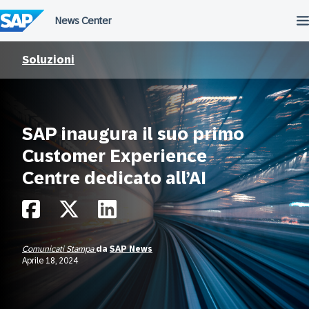
Salta
al
contenuto
Soluzioni
SAP inaugura il suo primo
Customer Experience
Centre dedicato all’AI
Comunicati Stampa
da
SAP News
Aprile 18, 2024