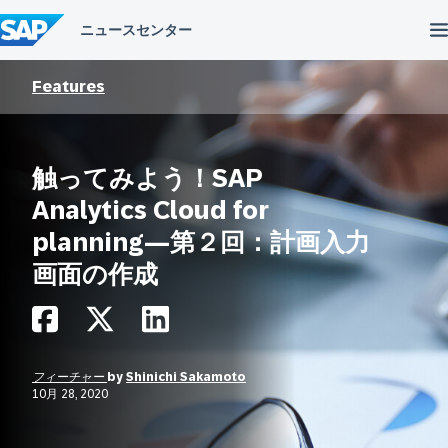
コ
ン
テ
ン
ツ
Features
へ
ス
キ
ッ
触ってみよう！SAP
プ
Analytics Cloud for
planning―第２回：計画入力
画面の作成
フィーチャー
by
Shinichi Sakamoto
10月 28, 2020