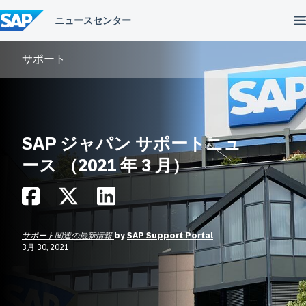
コ
ン
テ
ン
ツ
サポート
へ
ス
キ
ッ
プ
SAP ジャパン サポートニュ
ース （2021 年 3 月）
サポート関連の最新情報
by
SAP Support Portal
3月 30, 2021