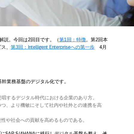
APを解説。今回は2回目です。（
第1回：特徴
。第2回本
ビス、
第3回：Intelligent Enterpriseへの第一歩
4月
の第一歩は、基幹業務基盤のデジタル化です。
e は、SAPが提唱するデジタル時代における企業のあり方。
つつ、より機敏にそして社内や社外との連携を高
復性や社会への貢献を高めるものである。
にSAP S/4HANAに移行しデジタル基盤を整え、
そ