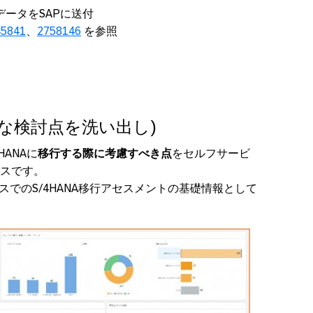
ータをSAPに送付
45841
、
2758146
を参照
な検討点を洗い出し)
HANAに
移行する際に考慮すべき点
をセルフサービ
スです。
スでのS/4HANA移行アセスメントの基礎情報として