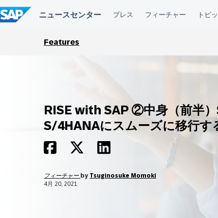
コ
ン
テ
ン
ツ
Features
へ
ス
キ
ッ
プ
RISE with SAP ②中身（前半）
S/4HANAにスムーズに移行す
フィーチャー
by
Tsuginosuke Momoki
4月 20, 2021