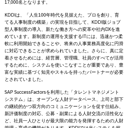
17,000名となります。
KDDIは、「人生100年時代を見据えた、プロを創り、育
てる人事制度の構築」の実現を目指して、KDDI版ジョブ
型人事制度の導入、新たな働き方への変革や社内DXを進
めています。新制度の運用を支援するITには、迅速かつ柔
軟に利用開始できることや、将来の人事業務高度化に円滑
に対応できることが求められていました。さらに、真に定
着させるためには、経営層、管理職、社員のすべてが活用
するために、システムを使いこなすことが重要であり、豊
富な実績に基づく知見やスキルを持ったパートナーが必要
とされていました。
SAP SuccessFactorsを利用した「タレントマネジメント
システム」は、オープンな人財データベース、上司と部下
の継続的かつ双方向のコミュニケーションを促す仕組み、
新評価制度の対応、公募・副業による人財交流の活性化な
ど、社員一人ひとりが最大限の能力を発揮するための人財
管理・育成の機能があります。KDDIでは当システムを核