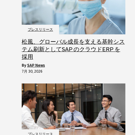
プレスリリース
松風、グローバル成長を支える基幹シス
テム刷新としてSAP のクラウドERP を
採用
by
SAP News
7月 30, 2026
プレスリリース