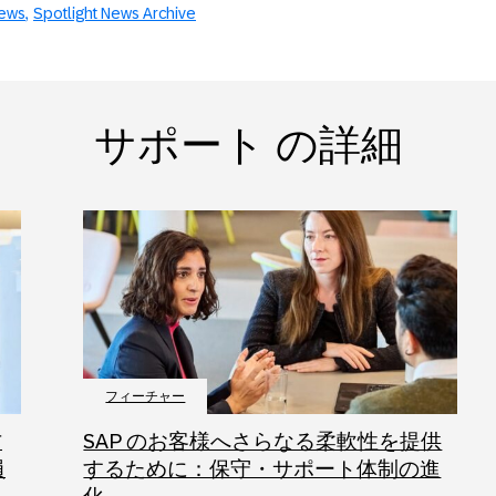
News
Spotlight News Archive
サポート の詳細
フィーチャー
方
SAP のお客様へさらなる柔軟性を提供
員
するために：保守・サポート体制の進