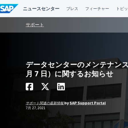
コ
ン
テ
ン
ツ
サポート
へ
ス
キ
ッ
プ
データセンターのメンテナンス
月 7 日）に関するお知らせ
サポート関連の最新情報
by
SAP Support Portal
7月 27, 2021