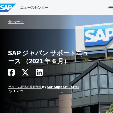
コ
ン
テ
ン
ツ
サポート
へ
ス
キ
ッ
プ
SAP ジャパン サポートニュ
ース （2021 年 6 月）
サポート関連の最新情報
by
SAP Support Portal
7月 1, 2021