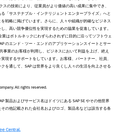
ィクスの技術により、従業員がより価値の高い成果に集中でき、
ある「サステナブル・インテリジェントエンタープライズ」へと
とを戦略に掲げています。さらに、人々や組織が的確なビジネス
をし、高い競争優位性を実現するための協業を促進しています。
り、企業はボトルネックにわずらわされずに目的に沿ってソフトウェ
AP のエンド・ツー・エンドのアプリケーションスイートとサー
び公共事業のお客様が利用し、ビジネスにおいて利益を上げ、絶え
を実現するサポートをしています。お客様、パートナー、社員、
クを通して、SAP は世界をより良くし人々の生活を向上させる
ompany. All rights reserved.
SAP 製品およびサービス名はドイツにある SAP SE やその他世界
たその他記載された会社名およびロゴ、製品名などは該当する各
ee Central