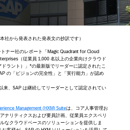
に弊社本社から発表された発表文の抄訳です）
ートナー社のレポート「Magic Quadrant for Cloud
oyee Enterprises（従業員 1,000 名以上の企業向けクラウド
クアドラント）」*の最新版でリーダーに認定されたこ
AP の「ビジョンの完全性」と「実行能力」が認め
て以来、SAP は継続してリーダーとして認定されてい
rience Management (HXM) Suite
は、コア人事管理お
アナリティクスおよび要員計画、従業員エクスペリ
ルなクラウドベースのソリューションを提供しま
超えるお客様が、SAP の HXM ソリューションを活用して