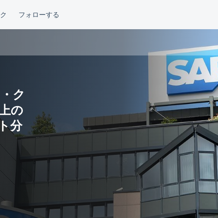
ク・ク
以上の
ート分