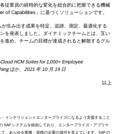
各従業員の経時的な変化を総合的に把握できる機械
of Capabilities」に基づくソリューションです。
ームが生み出す成果を特定、追跡、測定、最適化する
ンを発表しました。ダイナミックチームとは、互い
を進め、チームの目標が達成されると解散するグル
 Cloud HCM Suites for 1,000+ Employee
 Pang
ほか、
2021
年
10
月
19
日
以上
ブル・インテリジェントエンタープライズになるよう支援すること
かの SAP システムを経由しており、エンタープライズ・アプリケ
て、あらゆる業種・規模の企業の成功を支えています。SAP の