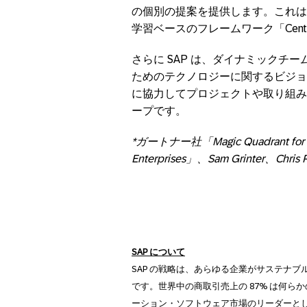
の個別の提案を提供します。これは
学習ベースのフレームワーク「Center 
さらに SAP は、ダイナミックチ
ためのテクノロジーに関するビジョ
に協力してプロジェクトや取り組み
ープです。
*
ガートナー社「
Magic Quadrant for
Enterprises
」、
Sam Grinter
、
Chris
SAP
について
SAP の戦略は、あらゆる企業がサステナ
です。世界中の商取引売上の 87% は何ら
ーション・ソフトウェア市場のリーダーとし