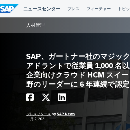
コ
ン
テ
ン
ツ
人材管理
へ
ス
キ
ッ
プ
SAP、ガートナー社のマジッ
アドラントで従業員 1,000 名
企業向けクラウド HCM スイ
野のリーダーに 6 年連続で認定
プレスリリース
by
SAP News
11月 2, 2021