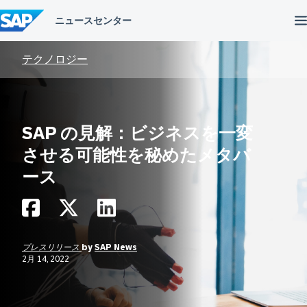
コ
ン
テ
ン
ツ
テクノロジー
へ
ス
キ
ッ
プ
SAP の見解：ビジネスを一変
させる可能性を秘めたメタバ
ース
プレスリリース
by
SAP News
2月 14, 2022