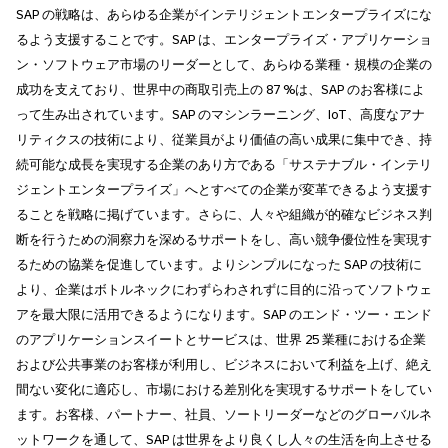
SAP の戦略は、あらゆる企業がインテリジェントエンタープライズにな
るよう支援することです。SAP は、エンタープライズ・アプリケーショ
ン・ソフトウェア市場のリーダーとして、あらゆる業種・規模の企業の
成功を支えており、世界中の商取引売上の 87 %は、SAP のお客様によ
って生み出されています。SAP のマシンラーニング、IoT、高度なアナ
リティクスの技術により、従業員がより価値の高い成果に集中でき、持
続可能な成長を実現する企業のあり方である「サステナブル・インテリ
ジェントエンタープライズ」へとすべての企業が変革できるよう支援す
ることを戦略に掲げています。さらに、人々や組織が的確なビジネス判
断を行うための洞察力を深めるサポートをし、高い競争優位性を実現す
るための協業を促進しています。よりシンプルになった SAP の技術に
より、企業はボトルネックにわずらわされずに目的に沿ってソフトウェ
アを最大限に活用できるようになります。SAP のエンド・ツー・エンド
のアプリケーションスイートとサービスは、世界 25 業種における企業
および公共事業のお客様が利用し、ビジネスにおいて利益を上げ、絶え
間ない変化に適応し、市場における差別化を実現するサポートをしてい
ます。お客様、パートナー、社員、ソートリーダーなどのグローバルネ
ットワークを通して、SAP は世界をより良くし人々の生活を向上させる