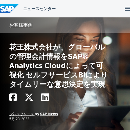
コ
ン
テ
ン
ツ
お客様事例
へ
ス
キ
花王株式会社が、グローバル
ッ
プ
の管理会計情報をSAP®
Analytics Cloudによって可
視化 セルフサービスBIにより
タイムリーな意思決定を実現
プレスリリース
by
SAP News
5月 23, 2022