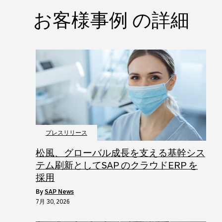
お客様事例 の詳細
プレスリリース
松風、グローバル成長を支える基幹シス
テム刷新としてSAP のクラウドERP を
採用
by
SAP News
7月 30, 2026