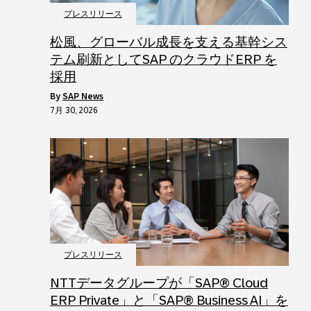
プレスリリース
松風、グローバル成長を支える基幹シス
テム刷新としてSAP のクラウドERP を
採用
by
SAP News
7月 30, 2026
プレスリリース
NTTデータグループが「SAP® Cloud
ERP Private」と「SAP® Business AI」を