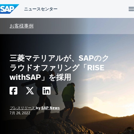
コ
ン
テ
ン
ツ
お客様事例
へ
ス
キ
ッ
プ
三菱マテリアルが、SAPのク
ラウドオファリング「RISE
withSAP」を採用
プレスリリース
by
SAP News
7月 26, 2022