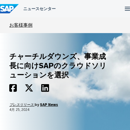
コ
ン
テ
ン
ツ
お客様事例
へ
ス
キ
ッ
プ
チャーチルダウンズ、事業成
長に向けSAPのクラウドソリ
ューションを選択
プレスリリース
by
SAP News
4月 25, 2024