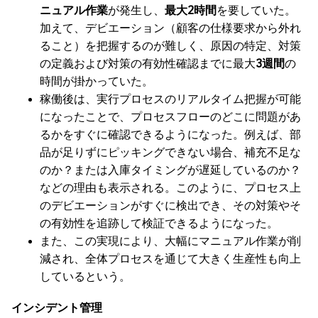
ニュアル作業
が発生し、
最大
2時間
を要していた。
加えて、デビエーション（顧客の仕様要求から外れ
ること）を把握するのが難しく、原因の特定、対策
の定義および対策の有効性確認までに最大
3週間
の
時間が掛かっていた。
稼働後は、実行プロセスのリアルタイム把握が可能
になったことで、プロセスフローのどこに問題があ
るかをすぐに確認できるようになった。例えば、部
品が足りずにピッキングできない場合、補充不足な
のか？または入庫タイミングが遅延しているのか？
などの理由も表示される。このように、プロセス上
のデビエーションがすぐに検出でき、その対策やそ
の有効性を追跡して検証できるようになった。
また、この実現により、大幅にマニュアル作業が削
減され、全体プロセスを通じて大きく生産性も向上
しているという。
インシデント管理