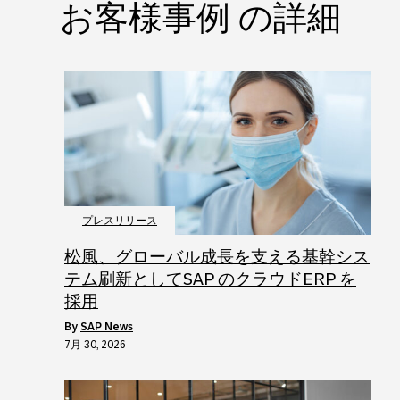
お客様事例 の詳細
プレスリリース
松風、グローバル成長を支える基幹シス
テム刷新としてSAP のクラウドERP を
採用
by
SAP News
7月 30, 2026