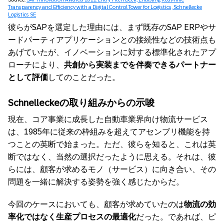
Transparency and Efficiency with a Digital Control Tower for Logistics, Schnellecke
Logistics SE
彼らがSAPを選定した理由には、まず既存のSAP ERPやサ
ードパーティアプリケーションとの接続性などの技術点も
あげていたが、イノベーションに対する標準化されたアプ
ローチにより、
共創から実装までを伴奏できるパートナー
として評価
してのことだった。
Schnelleckeの取り組みからの示唆
現在、コア事業に成長した自動車業界向け物流サービス
は、1985年に従来の枠組みを超えてアセンブリ機能を持
つことの英断で始まった。ただ、彼らを知ると、これは英
断ではなく、当然の選択だったように思える。それは、彼
らには、顧客が求めるモノ（サービス）に向き合い、その
問題を一緒に解決する姿勢を強く感じたからだ。
今回のケースにおいても、顧客が求めていたのは
物流の効
率化ではなく生産プロセスの最適化
だった。であれば、ピ