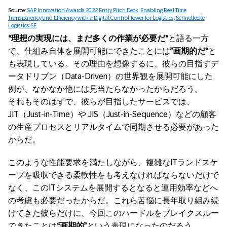
Source:
SAP Innovation Awards 2022 Entry Pitch Deck, Enabling Real-Time
Transparency and Efficiency with a Digital Control Tower for Logistics, Schnellecke
Logistics SE
“理想の実現には、まだ多くの作業が必要だ“
と語る一方
で、仕組み自体を展開可能にできたことには
”画期的だ“
と
も表現している。その理由を想像するに、彼らの目指すデ
ータドリブン（Data-Driven）の世界観を展開可能にした
例が、なかなか他には見当たらなかったからだろう。
それもそのはずで、彼らが目指したサービスでは、
JIT（Just-in-Time）や JIS（Just-in-Sequence）などの顧客
の生産プロセスとリアルタイムで同期させる必要があった
からだ。
このような性能要求を満たしながら、複雑なITランドスケ
ープを吸収できる柔軟性をも考えなければならないだけで
なく、このITシステムを展開するとなると運用効率などへ
の考慮も必要だったからだ。これら苦悩に長年取り組み続
けてきた彼らだけに、今回このハードルをブレイクスルー
できたことは
“画期的”
という表現になったのだろう。