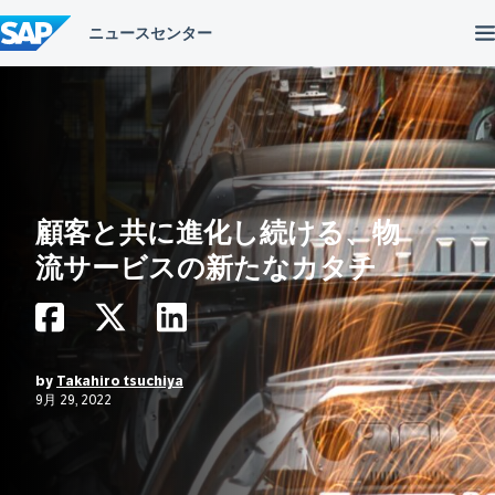
コ
ン
テ
ン
ツ
へ
ス
キ
ッ
プ
顧客と共に進化し続ける、物
流サービスの新たなカタチ
by
Takahiro tsuchiya
9月 29, 2022