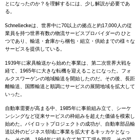
とになったのか？を理解するには、少し解説が必要であ
る。
Schnelleckeは、世界中に70以上の拠点と約17,000人の従
業員を持つ世界有数の物流サービスプロバイダーの ひと
つであり、輸送・倉庫から梱包・組立・供給までの様々な
サービスを提供している。
1939年に家具輸送から始めた事業は、第二次世界大戦を
経て、1965年に大きな転機を迎えることになった。フォ
ルクスワーゲンの地域輸送を開始したのだ。その後、長距
離輸送、国際輸送と順調にサービスの展開地域を拡大して
いった。
自動車需要が高まる中、1985年に事前組み立て、シーケ
ンシングなど従来サービスの枠組みを超えた価値を模索し
始めた。パイロットプロジェクトの成功が、自動車部品輸
送以外のビジネス領域に事業を拡大するキッカケとなっ
た。その後、1994年に組み立て加工工場を買収、その翌