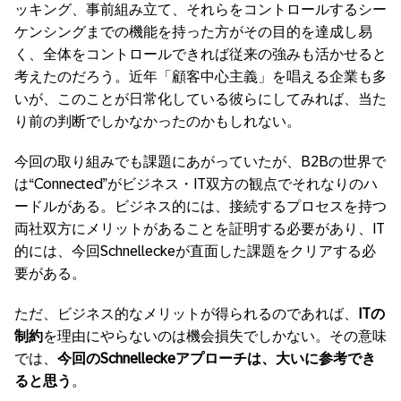
ッキング、事前組み立て、それらをコントロールするシー
ケンシングまでの機能を持った方がその目的を達成し易
く、全体をコントロールできれば従来の強みも活かせると
考えたのだろう。近年「顧客中心主義」を唱える企業も多
いが、このことが日常化している彼らにしてみれば、当た
り前の判断でしかなかったのかもしれない。
今回の取り組みでも課題にあがっていたが、B2Bの世界で
は“Connected”がビジネス・IT双方の観点でそれなりのハ
ードルがある。ビジネス的には、接続するプロセスを持つ
両社双方にメリットがあることを証明する必要があり、IT
的には、今回Schnelleckeが直面した課題をクリアする必
要がある。
ただ、ビジネス的なメリットが得られるのであれば、
ITの
制約
を理由にやらないのは機会損失でしかない。その意味
では、
今回の
Schnelleckeアプローチは、大いに参考でき
ると思う
。