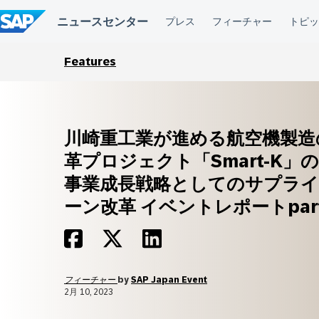
コ
ン
テ
ン
ツ
Features
へ
ス
キ
ッ
プ
川崎重工業が進める航空機製造
革プロジェクト「Smart-K」
事業成長戦略としてのサプラ
ーン改革 イベントレポートpar
フィーチャー
by
SAP Japan Event
2月 10, 2023