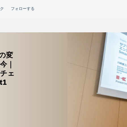
の変
の今｜
イチェ
t1