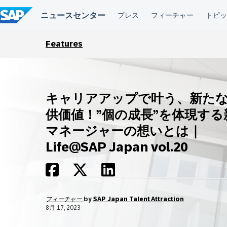
コ
ン
テ
ン
ツ
Features
へ
ス
キ
ッ
プ
キャリアアップで叶う、新た
供価値！”個の成長”を体現する
マネージャーの想いとは｜
Life@SAP Japan vol.20
フィーチャー
by
SAP Japan Talent Attraction
8月 17, 2023