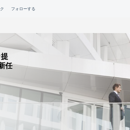
な提
新任