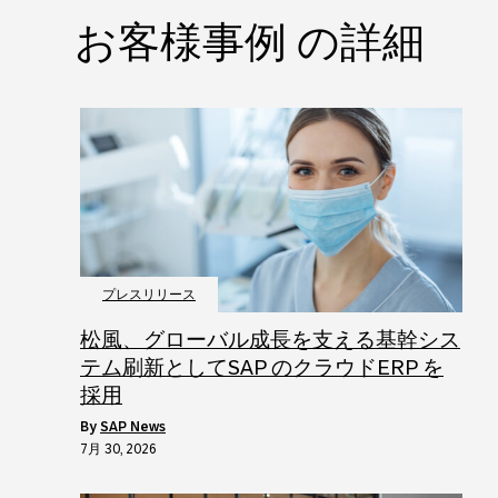
お客様事例 の詳細
プレスリリース
松風、グローバル成長を支える基幹シス
テム刷新としてSAP のクラウドERP を
採用
by
SAP News
7月 30, 2026