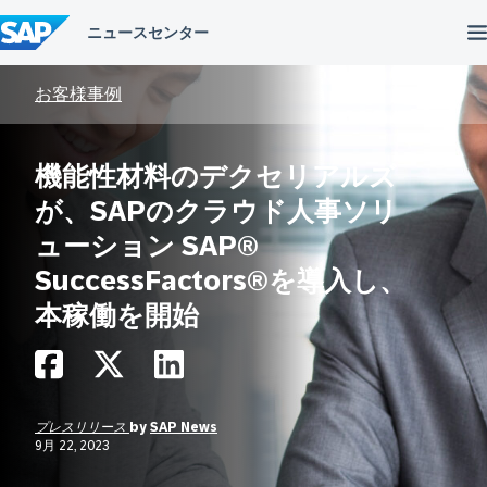
コ
ン
テ
ン
ツ
お客様事例
へ
ス
キ
機能性材料のデクセリアルズ
ッ
プ
が、SAPのクラウド人事ソリ
ューション SAP®
SuccessFactors®を導入し、
本稼働を開始
プレスリリース
by
SAP News
9月 22, 2023