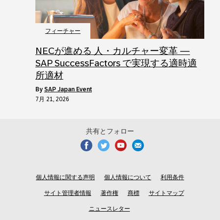
フィーチャー
NECが進める 人・カルチャー変革 ―
SAP SuccessFactors で実現する適時適
所適材
by
SAP Japan Event
7月 21, 2026
共有とフォロー
個人情報に関する声明
個人情報について
利用条件
サイト管理者情報
著作権
商標
サイトマップ
ニュースレター