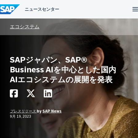
コ
ン
テ
ン
ツ
エコシステム
へ
ス
キ
ッ
プ
SAPジャパン、SAP®
Business AIを中心とした国内
AIエコシステムの展開を発表
プレスリリース
by
SAP News
9月 19, 2023