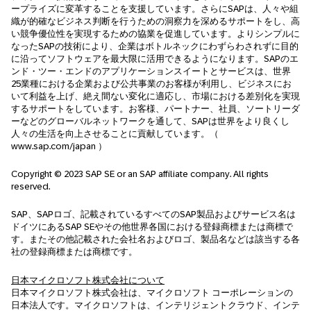
ープライズに変革することを支援しています。さらにSAPは、人々や組
織が的確なビジネス判断を行うための洞察力を深めるサポートをし、高
い競争優位性を実現するための協業を促進しています。よりシンプルに
なったSAPの技術により、企業はボトルネックにわずらわされずに目的
に沿ってソフトウェアを最大限に活用できるようになります。SAPのエ
ンド・ツー・エンドのアプリケーションスイートとサービスは、世界
25業種における企業および公共事業のお客様が利用し、ビジネスにお
いて利益を上げ、絶え間ない変化に適応し、市場における差別化を実現
するサポートをしています。お客様、パートナー、社員、ソートリーダ
ーなどのグローバルネットワークを通して、SAPは世界をより良くし
人々の生活を向上させることに貢献しています。（
www.sap.com/japan ）
Copyright © 2023 SAP SE or an SAP affiliate company. All rights
reserved.
SAP、SAPロゴ、記載されているすべてのSAP製品およびサービス名は
ドイツにあるSAP SEやその他世界各国における登録商標または商標で
す。またその他記載された会社名およびロゴ、製品名などは該当する各
社の登録商標または商標です。
日本マイクロソフト株式会社について
日本マイクロソフト株式会社は、マイクロソフト コーポレーションの
日本法人です。マイクロソフトは、インテリジェントクラウド、インテ