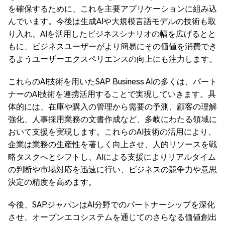
を確保するために、これを主要アプリケーションに組み込
んでいます。今後は生成AIや大規模言語モデルの技術も取
り入れ、AIを活用したビジネスシナリオの幅を広げるとと
もに、ビジネスユーザーがより簡易にその価値を消費でき
るようユーザーエクスペリエンスの向上にも注力します。
これらのAI技術を用いたSAP Business AIの多くは、パート
ナーのAI技術を連携活用することで実現していきます。具
体的には、在庫や購入の管理から需要の予測、顧客の理解
強化、人事採用業務の文書作成など、多岐にわたる領域に
おいて支援を実現します。これらのAI技術の活用により、
企業は業務の生産性を著しく向上させ、人的リソースを戦
略タスクへとシフトし、AIによる支援によりリアルタイム
の判断や市場対応を迅速に行い、ビジネスの競争力や意思
決定の精度を高めます。
今後、SAPジャパンはAI分野でのパートナーシップを深化
させ、オープンエコシステムを通じてのさらなる価値創出