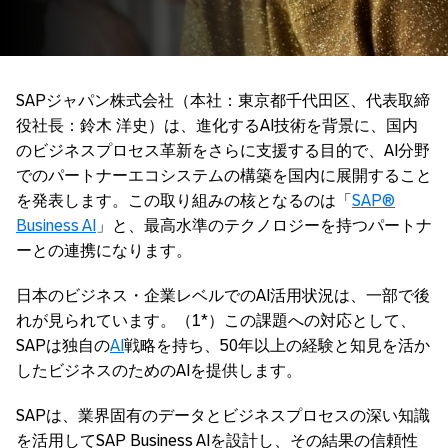
SAPジャパン株式会社（本社：東京都千代田区、代表取締
役社長：鈴木 洋史）は、進化するAI技術を背景に、国内
のビジネスプロセス革新をさらに支援する目的で、AI分野
でのパートナーエコシステムの構築を国内に展開すること
を発表します。この取り組みの核となるのは「
SAP®
Business AI
」と、最高水準のテクノロジーを持つパートナ
ーとの連携になります。
日本のビジネス・企業レベルでのAI活用状況は、一部で後
れが見られています。（1*）この課題への対応として、
SAPは独自の
AI
戦略を持ち、50年以上の経験と知見を活か
したビジネスのためのAIを提供します。
SAPは、業界固有のデータとビジネスプロセスの深い知識
を活用してSAP Business AIを設計し、その結果の信頼性