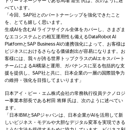
トリーマネージャーである馬場 道生 氏は、次のように述
べています。
「今回、SAP社とのパートナーシップを強化できたこと
を、とても嬉しく思います。
生成AIを含むAI ライフサイクル全体をカバーし、さまざま
なエコシステムとの相互運用性も備えるDataRobot AI
PlatformとSAP Business AIの連携強化によって、お客様は
ビジネスにおけるさらなる価値創出が容易になります。お
客様には、我々が誇る世界トップクラスのAIエキスパート
チームによるAI構築と運用、ガバナンスに至る包括的な支
援を提供し、SAP社と共に、日本企業の一層の国際競争力
の維持・強化を目指してまいります」
日本アイ・ビー・エム株式会社の常務執行役員テクノロジ
ー事業本部長である村田 将輝 氏は、次のように述べてい
ます。
「日本IBMとSAPジャパンは、日本企業がAIを活用して新
しいビジネス・モデルや大胆なデジタル変革を実現できる
ような方法を提供するために協力しています。ビジネス利