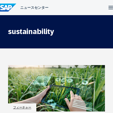
コ
ン
テ
ン
ツ
へ
sustainability
ス
キ
ッ
プ
フィーチャー