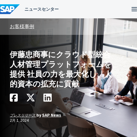
コ
ン
テ
ン
ツ
お客様事例
へ
ス
キ
ッ
伊藤忠商事にクラウド型統合
プ
人材管理プラットフォームを
提供 社員の力を最大化し、人
的資本の拡充に貢献
プレスリリース
by
SAP News
2月 1, 2024