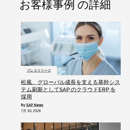
お客様事例 の詳細
プレスリリース
松風、グローバル成長を支える基幹シス
テム刷新としてSAP のクラウドERP を
採用
by
SAP News
7月 30, 2026