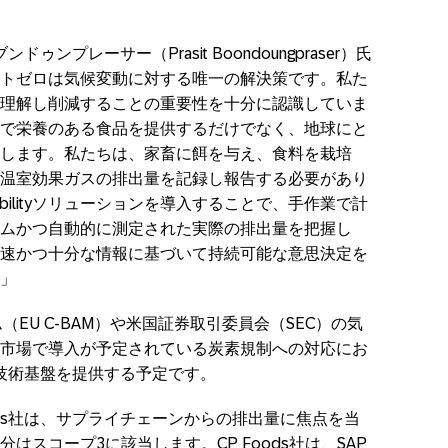
ドゥンプレーサー（Prasit Boondoungpraser）氏
トゼロは気候変動に対する唯一の解決策です。私た
理解し削減することの重要性を十分に認識していま
で栄養のある食品を提供するだけでなく、地球にと
します。私たちは、家畜に餌を与え、食料を栽培
温室効果ガスの排出量を記録し報告する必要があり
ustainabilityソリューションを導入することで、手作業で計
ムかつ自動的に測定された実際の排出量を把握し
速かつ十分な情報に基づいて持続可能な意思決定を
」
（EU C-BAM）や米国証券取引委員会（SEC）の気
市場で導入が予定されている炭素規制への対応にお
する技術基盤を提供する予定です。
ods社は、サプライチェーンからの排出量に焦点を当
スコープ3に該当します。CP Foods社は、SAP