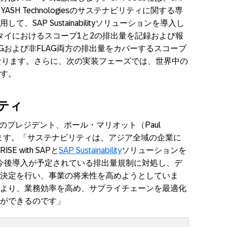
し、YASH Technologiesのサステナビリティに関する専
、SAP Sustainabilityソリューションを導入し
は、タイにおけるスコープ1と2の排出量を記録および報
Gおよび非FLAG両方の排出量をカバーするスコープ
うになります。さらに、次の実装フェーズでは、世界中の
す。
ティ
のプレジデント、ポール・マリオット（Paul
べています。「サステナビリティは、アジア全域の企業に
 with SAPと
SAP Sustainability
ソリューションを
は、今後導入が予定されている排出量規制に対処し、デ
決定を行い、事業の将来性を高めようとしていま
より、業務効率を高め、サプライチェーンを最適化
ができるのです」