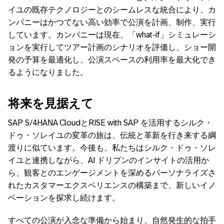
イユの既存テクノロジーとのシームレスな統合により、カ
ンパニーはかつてない高い効率で公演を計画、制作、実行
しています。カンパニーは現在、「
what-if
」シミュレーシ
ョンを実行してツアー計画のシナリオを評価し、ショー開
発の予算を最適化し、公演スペースの利用率を最大化でき
るようになりました。
将来を見据えて
SAP S/4HANA Cloud
と
RISE with SAP
を活用するシルク・
ドゥ・ソレイユの変革の旅は、伝統と革新を行き来する綱
渡りに似ています。今後も、私たちはシルク・ドゥ・ソレ
イユと連携しながら、
AI
ドリブンのインサイトの活用か
ら、観客とのエンゲージメントを深めるパーソナライズさ
れたカスタマーエクスペリエンスの構築まで、新しいイノ
ベーションを探求し続けます。
すべての公演が入念な準備から始まり、自然発生的な拍手