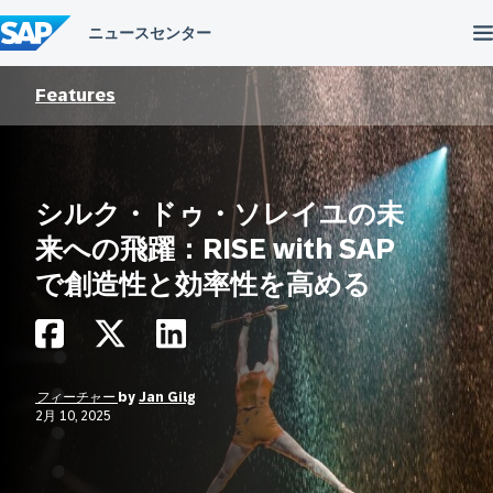
コ
ン
テ
ン
ツ
Features
へ
ス
キ
ッ
プ
シルク・ドゥ・ソレイユの未
来への飛躍：RISE with SAP
で創造性と効率性を高める
フィーチャー
by
Jan Gilg
2月 10, 2025