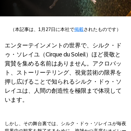
（本記事は、
1
月
27
日に本社で
掲載
されたものです）
エンターテインメントの世界で、シルク・ド
ゥ・ソレイユ（
Cirque du Soleil
）ほど畏敬と
賞賛を集める名前はありません。アクロバッ
ト、ストーリーテリング、視覚芸術の限界を
押し広げることで知られるシルク・ドゥ・ソ
レイユは、人間の創造性を極限まで体現して
います。
しかし、その舞台裏では、シルク・ドゥ・ソレイユが毎夜
世界中の観客を魅了するために、複雑かつ高度なオペレー