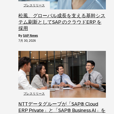
プレスリリース
松風、グローバル成長を支える基幹シス
テム刷新としてSAP のクラウドERP を
採用
by
SAP News
7月 30, 2026
プレスリリース
NTTデータグループが「SAP® Cloud
ERP Private」と「SAP® Business AI」を