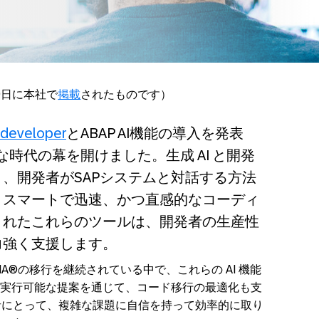
9
日に本社で
掲載
されたものです）
r developer
と
ABAP AI
機能の導入を発表
な時代の幕を開けました。生成
AI
と開発
り、開発者が
SAP
システムと対話する方法
りスマートで迅速、かつ直感的なコーディ
されたこれらのツールは、開発者の生産性
力強く支援します。
NA®
の移行を継続されている中で、これらの
AI
機能
実行可能な提案を通じて、コード移行の最適化も支
者にとって、複雑な課題に自信を持って効率的に取り