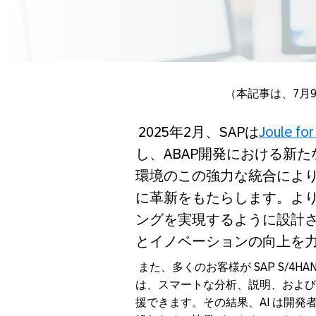
（本記事は、
7
月
2025
年
2
月、
SAP
は
Joule fo
し、
ABAP
開発における新た
環境のこの強力な統合によ
に革新をもたらします。よ
ングを実現するように設計
とイノベーションの向上を
また、多くのお客様が
SAP S/4HA
は、スマートな分析、説明、および
援できます。その結果、
AI
は開発