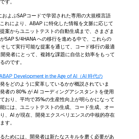
です。
におよぶ
SAP
コードで学習された専用の大規模言語
これにより、
ABAP
に特化した情報を文脈に応じて
提案からユニットテストの自動生成まで、さまざま
が
SAP S/4HANA
への移行を進める中で、これらの
、そして実行可能な提案を通じて、コード移行の最適
は開発者にとって、複雑な課題に自信と効率をもって
なるのです。
ABAP Development in the Age of AI
（
AI
時代の
発をどのように変革しているかが概説されていま
発者の
80%
が
AI
コーディングアシスタントを使用
ており、平均で
35%
の生産性向上が明らかになって
能には、ユニットテストの生成、コード生成、オー
り、
AI
が現在、開発エクスペリエンスの中核的存在
ます。
るためには、開発者は新たなスキルを磨く必要があ