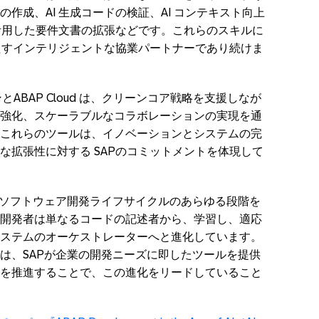
の作成、
AI
生成コードの検証、
AI
コンテキスト向上
活用した要件文書の拡張などです。これらのスキルに
たすインテリジェントな協業パートナーであり続けま
ンと
ABAP Cloud
は、クリーンコア戦略を支援しなが
強化、スケーラブルなコラボレーションの実現を通
これらのツールは、イノベーションとシステムの完
な拡張性に対する
SAP
のコミットメントを体現して
ソフトウェア開発ライフサイクルのあらゆる段階を
開発者は単なるコードの記述者から、学習し、適応
ステムのオーケストレーターへと進化しています。
は、
SAP
が企業の開発ニーズに即したツールを提供
を推進することで、この進化をリードしていること