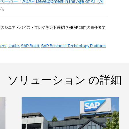
ペーパー『
ABAP Development in the Age of AI
（
AI
い。
P
のシニア・バイス・プレジデント兼
BTP ABAP
部門の責任者で
ers
Joule
SAP Build
SAP Business Technology Platform
ソリューション の詳細