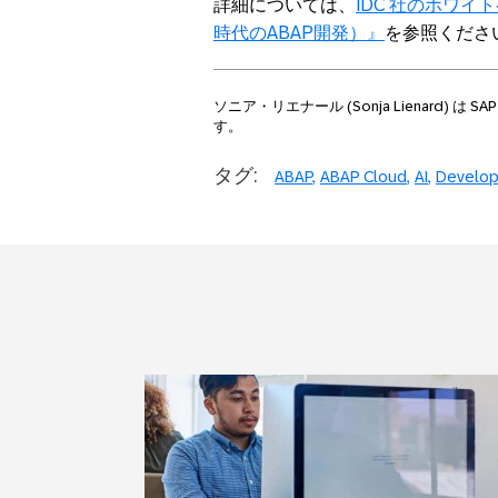
詳細については、
IDC
社のホワイト
時代の
ABAP
開発）』
を参照くださ
ソニア・リエナール
(Sonja Lienard)
は
SA
す。
タグ:
ABAP
ABAP Cloud
AI
Develop