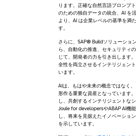
ります。正確な自然言語プロンプト
のための独自データの統合、
AI
を
より、
AI
は企業レベルの基準を満
す。
さらに、
SAP® Build
ソリューショ
ら、自動化の推進、セキュリティの
じて、開発者の力を引き出します。
全性を両立させるインテリジェント
います。
AI
は、
もはや未来の概念ではなく、
形作る重要な資産となっています。
し、共創するインテリジェントなシ
Joule for developers
や
ABAP AI
機能
し、将来を見据えたイノベーション
を示しています。