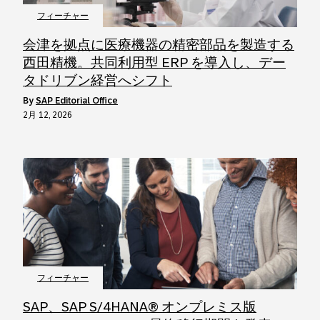
フィーチャー
会津を拠点に医療機器の精密部品を製造する
西田精機。共同利用型 ERP を導入し、デー
タドリブン経営へシフト
by
SAP Editorial Office
2月 12, 2026
フィーチャー
SAP、SAP S/4HANA® オンプレミス版