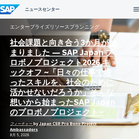
コ
ン
テ
ン
ツ
エンタープライズリソースプランニング
へ
ス
社会課題と向き合う3か月が始
キ
ッ
まりました ― SAP Japan プ
プ
ロボノプロジェクト2026 キ
ックオフ ~「日々の仕事で培
ったスキルを、社会のために
活かせないだろうか」そんな
想いから始まったSAP Japan
のプロボノプロジェクト~
フィーチャー
by
Japan CSR Pro Bono Project
Ambassadors
8月 5, 2026