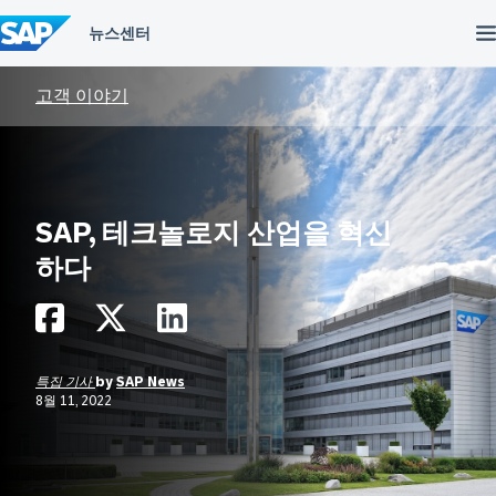
컨
텐
츠
건
너
고객 이야기
뛰
기
SAP, 테크놀로지 산업을 혁신
하다
특집 기사
by
SAP News
8월 11, 2022