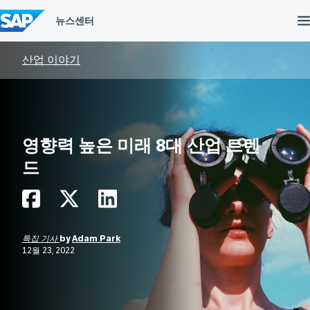
컨
텐
츠
건
너
산업 이야기
뛰
기
영향력 높은 미래 8대 산업 트렌
드
특집 기사
by
Adam Park
12월 23, 2022