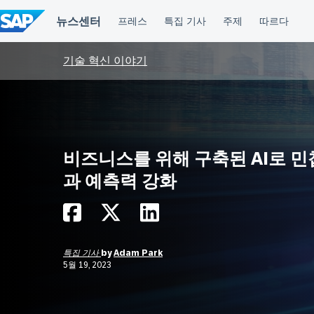
컨
텐
츠
건
너
기술 혁신 이야기
뛰
기
비즈니스를 위해 구축된 AI로 
과 예측력 강화
특집 기사
by
Adam Park
5월 19, 2023