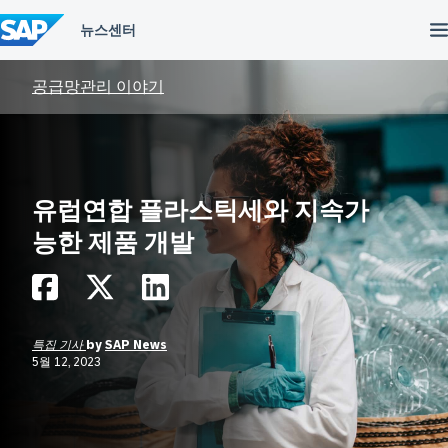
컨
텐
츠
건
너
공급망관리 이야기
뛰
기
유럽연합 플라스틱세와 지속가
능한 제품 개발
특집 기사
by
SAP News
5월 12, 2023