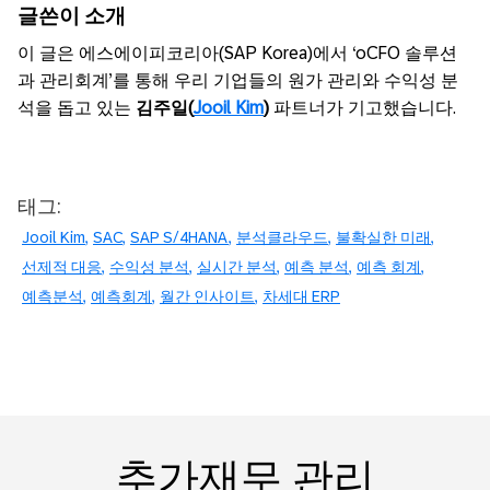
글쓴이
소
개
이
글은
에스에이피코리아
(SAP Korea)
에서
‘oCFO 솔루션
과
관리회계
’
를
통해
우리
기업들의
원가
관리와
수익성
분
석을
돕고
있는
김주일(
Jooil Kim
)
파트너가
기고했습니다
.
태그:
Jooil Kim
SAC
SAP S/4HANA
분석클라우드
불확실한 미래
선제적 대응
수익성 분석
실시간 분석
예측 분석
예측 회계
예측분석
예측회계
월간 인사이트
차세대 ERP
추가재무 관리