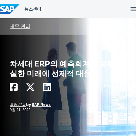
컨
텐
츠
건
너
재무 관리
뛰
기
차세대 ERP의 예측회계로 불확
실한 미래에 선제적 대응
특집 기사
by
SAP News
9월 21, 2023