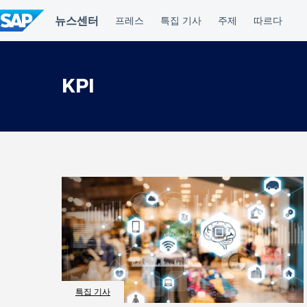
컨
텐
츠
건
너
뛰
KPI
기
특집 기사