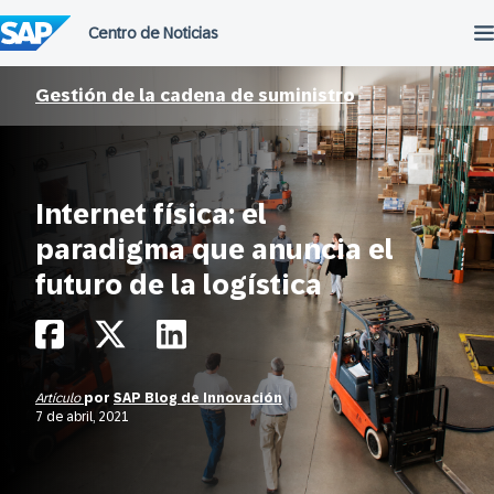
Saltar
al
contenido
Gestión de la cadena de suministro
Internet física: el
paradigma que anuncia el
futuro de la logística
Artículo
por
SAP Blog de Innovación
7 de abril, 2021