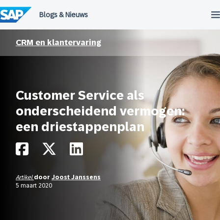
Meteen
naar
de
inhoud
CRM en klantervaring
Customer Service als
onderscheidend vermogen:
een driestappenplan
Artikel
door
Joost Janssens
5 maart 2020