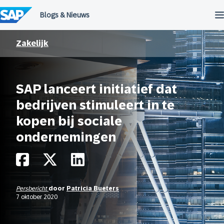
Meteen
naar
de
inhoud
Zakelijk
SAP lanceert initiatief dat
bedrijven stimuleert in te
kopen bij sociale
ondernemingen
Persbericht
door
Patricia Bueters
7 oktober 2020