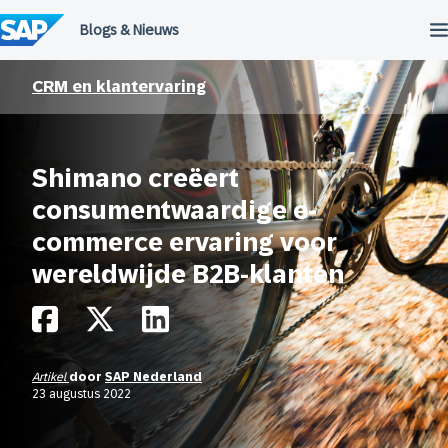
Meteen
naar
de
inhoud
CRM en klantervaring
Shimano creëert
consumentwaardige e-
commerce ervaring voor
wereldwijde B2B-klanten
Artikel
door
SAP Nederland
23 augustus 2022