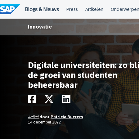
Meteen
naar
de
inhoud
Innovatie
Digitale universiteiten: zo bli
de groei van studenten
beheersbaar
Artikel
door
Patricia Bueters
14 december 2022