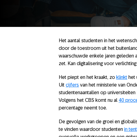
Het aantal studenten in het wetensch
door de toestroom uit het buitenlan
waarschuwde enkele jaren geleden al
zet. Kan digitalisering voor verlichtin
Het piept en het kraakt, zo
klinkt
het 
Uit
cijfers
van het ministerie van Ond
studentenaantallen op universiteiten
Volgens het CBS komt nu al
40 proc
percentage neemt toe.
De gevolgen van de groei en globaliser
te vinden waardoor studenten
in ten
overvolle werkgroepen en een gebrek