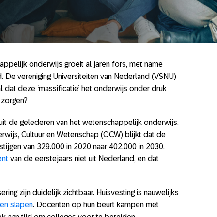
appelijk onderwijs groeit al jaren fors, met name
d. De vereniging Universiteiten van Nederland (VSNU)
 dat deze ‘massificatie’ het onderwijs onder druk
g zorgen?
uit de gelederen van het wetenschappelijk onderwijs.
erwijs, Cultuur en Wetenschap (OCW) blijkt dat de
 stijgen van 329.000 in 2020 naar 402.000 in 2030.
ent
van de eerstejaars niet uit Nederland, en dat
ing zijn duidelijk zichtbaar. Huisvesting is nauwelijks
ten slapen
. Docenten op hun beurt kampen met
 aan tijd om colleges voor te bereiden.