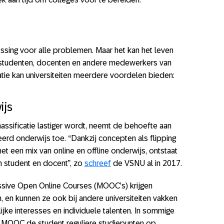
plossing voor alle problemen. Maar het kan het leven
 studenten, docenten en andere medewerkers van
matie kan universiteiten meerdere voordelen bieden:
ijs
assificatie lastiger wordt, neemt de behoefte aan
erd onderwijs toe. “Dankzij concepten als flipping
t een mix van online en offline onderwijs, ontstaat
n student en docent”, zo
schreef
de VSNU al in 2017.
ssive Open Online Courses (MOOC’s) krijgen
en kunnen ze ook bij andere universiteiten vakken
ijke interesses en individuele talenten. In sommige
n MOOC de student reguliere studiepunten op.