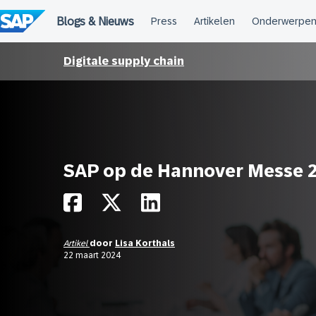
Meteen
naar
de
inhoud
Digitale supply chain
SAP op de Hannover Messe 
Artikel
door
Lisa Korthals
22 maart 2024