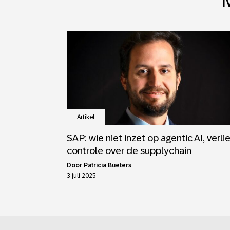
M
Artikel
SAP: wie niet inzet op agentic AI, verli
controle over de supplychain
door
Patricia Bueters
3 juli 2025