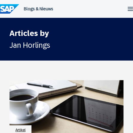
Meteen
naar
de
inhoud
Articles by
Jan Horlings
Artikel