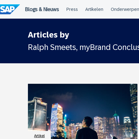
Meteen
naar
de
inhoud
Articles by
Ralph Smeets, myBrand Conclu
Artikel