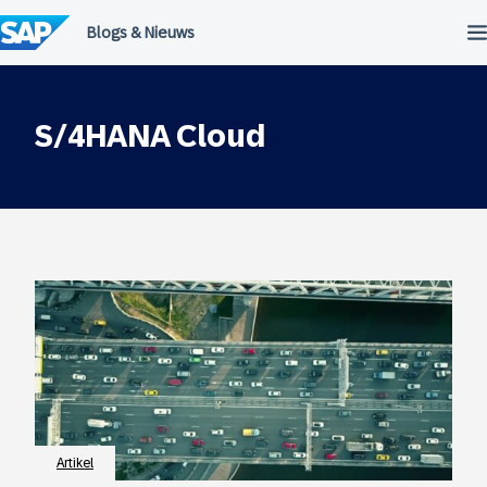
Meteen
naar
de
inhoud
S/4HANA Cloud
Artikel