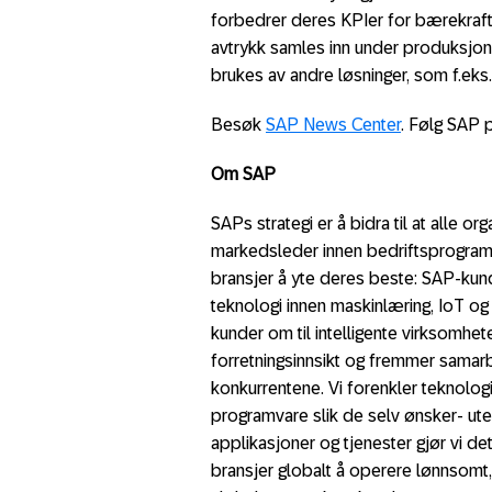
forbedrer deres KPIer for bærekraf
avtrykk samles inn under produksjon,
brukes av andre løsninger, som f.eks
Besøk
SAP News Center
. Følg SAP 
Om SAP
SAPs strategi er å bidra til at alle or
markedsleder innen bedriftsprogramvar
bransjer å yte deres beste:
SAP-kund
teknologi innen maskinlæring, IoT og 
kunder om til intelligente virksomhe
forretningsinnsikt og fremmer samarb
konkurrentene. Vi forenkler teknologie
programvare slik de selv ønsker- ute
applikasjoner og tjenester gjør vi de
bransjer globalt å operere lønnsomt, 