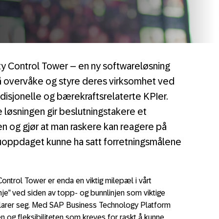
ty Control Tower – en ny softwareløsning
 å overvåke og styre deres virksomhet ved
adisjonelle og bærekraftsrelaterte KPIer.
løsningen gir beslutningstakere et
en og gjør at man raskere kan reagere på
uoppdaget kunne ha satt forretningsmålene
ontrol Tower er enda en viktig milepæl i vårt
je” ved siden av topp- og bunnlinjen som viktige
klarer seg. Med SAP Business Technology Platform
n og fleksibiliteten som kreves for raskt å kunne