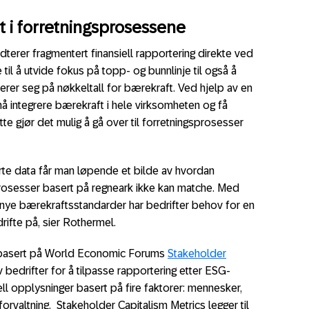
t i forretningsprosessene
dterer fragmentert finansiell rapportering direkte ved
 til å utvide fokus på topp- og bunnlinje til også å
erer seg på nøkkeltall for bærekraft. Ved hjelp av en
nå integrere bærekraft i hele virksomheten og få
tte gjør det mulig å gå over til forretningsprosesser
rte data får man løpende et bilde av hvordan
rosesser basert på regneark ikke kan matche. Med
 nye bærekraftsstandarder har bedrifter behov for en
rifte på, sier Rothermel.
r basert på World Economic Forums
Stakeholder
v bedrifter for å tilpasse rapportering etter ESG-
iell opplysninger basert på fire faktorer: mennesker,
forvaltning. Stakeholder Capitalism Metrics legger til