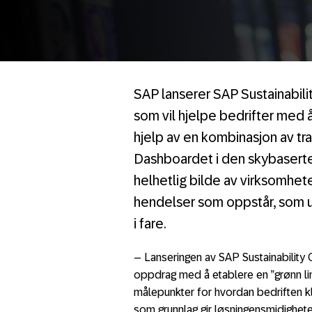
SAP lanserer SAP Sustainabili
som vil hjelpe bedrifter med
hjelp av en kombinasjon av tr
Dashboardet i den skybaserte 
helhetlig bilde av virksomhet
hendelser som oppstår, som 
i fare.
– Lanseringen av SAP Sustainability C
oppdrag med å etablere en ”grønn lin
målepunkter for hvordan bedriften 
som grunnlag gir løsningensmidighete