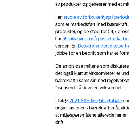
av produkter og tjenester med et min
I en
studie av forbrukerkjøp i perio
som er markedsført med bærekraftig
produkter, og de stod for 54,7 pro
har
65 initiativer for å prissette kar
verden. En
Deloitte-undersøkelse fr
jobbe for en bedrift som har et form
De ambisiøse målene som diskuter
det også klart at virksomheter er un
bærekraft i samsvar med regelverket, 
”lisensen til å drive en virksomhet”.
I følge
2021 SAP Insights globale
und
organisasjonens bærekraftsmål, akt
at miljøspørsmålene allerede har en 
drift.