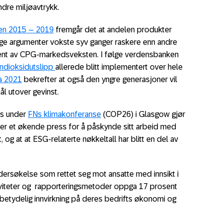
dre miljøavtrykk.
den 2015 – 2019
fremgår det at andelen produkter
e argumenter vokste syv ganger raskere enn andre
sent av CPG-markedsveksten. I følge verdensbanken
bondioksidutslipp
allerede blitt implementert over hele
a 2021
bekrefter at også den yngre generasjoner vil
ål utover gevinst.
es under
FNs klimakonferanse
(COP26) i Glasgow gjør
der et økende press for å påskynde sitt arbeid med
og at at ESG-relaterte nøkkeltall har blitt en del av
ersøkelse som rettet seg mot ansatte med innsikt i
iviteter og rapporteringsmetoder oppga 17 prosent
betydelig innvirkning på deres bedrifts økonomi og