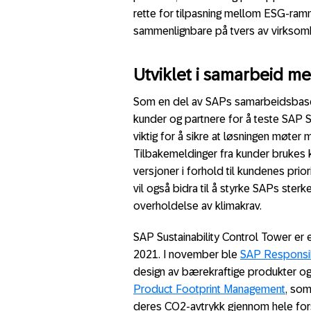
rette for tilpasning mellom ESG-ra
sammenlignbare på tvers av virksomhe
Utviklet i samarbeid m
Som en del av SAPs samarbeidsbase
kunder og partnere for å teste SAP Su
viktig for å sikre at løsningen møte
Tilbakemeldinger fra kunder brukes ko
versjoner i forhold til kundenes pri
vil også bidra til å styrke SAPs sterk
overholdelse av klimakrav.
SAP Sustainability Control Tower er 
2021. I november ble
SAP Responsib
design av bærekraftige produkter og
Product Footprint Management
, som
deres CO2-avtrykk gjennom hele for