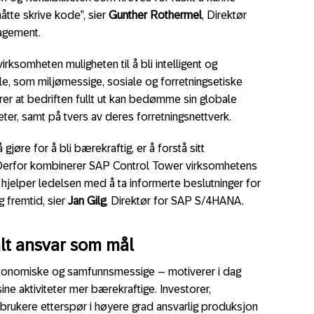
måtte skrive kode”, sier
Gunther Rothermel
, Direktør
agement.
virksomheten muligheten til å bli intelligent og
lle, som miljømessige, sosiale og forretningsetiske
r at bedriften fullt ut kan bedømme sin globale
eter, samt på tvers av deres forretningsnettverk.
 gjøre for å bli bærekraftig, er å forstå sitt
a. Derfor kombinerer SAP Control Tower virksomhetens
 hjelper ledelsen med å ta informerte beslutninger for
 fremtid, sier
Jan Gilg
, Direktør for SAP S/4HANA.
lt ansvar som mål
økonomiske og samfunnsmessige – motiverer i dag
sine aktiviteter mer bærekraftige. Investorer,
rbrukere etterspør i høyere grad ansvarlig produksjon