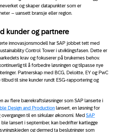
mmeverket og skaper datapunkter som er
ter – uansett bransje eller region.
ed kunder og partnere
rte innovasjonsmodell har SAP jobbet tett med
stainability Control Tower i utviklingsfasen. Dette er
r markedets krav og fokuserer på brukernes behov.
ntinuerlig til å forbedre løsningen og tilpasse nye
oriteringer. Partnerskap med BCG, Deloitte, EY og PwC
e tilbud til sine kunder rundt ESG-rapportering og
en av flere bærekraftsløsninger som SAP lanserte i
le Design and Production
lansert, en løsning for
 overgangen til en sirkulær økonomi. Med
SAP
 ble lansert i september, kan bedrifter kartlegge
syningskjeden og dermed ta beslutninger som