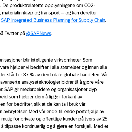
t. De produktrelaterte opplysningene om CO2-
 materialinnkjøp og transport – og kan deretter
.
SAP Integrated Business Planning for Supply Chain
.
på Twitter på
@SAPNews
.
ganisasjoner blir intelligente virksomheter. Som
e hjelper vi bedrifter i alle størrelser og innen alle
er står for 87 % av den totale globale handelen
. Vår
avanserte analyseteknologier bidrar til å gjøre våre
ter. SAP gir medarbeidere og organisasjoner dyp
eid som hjelper dem å ligge i forkant av
n for bedrifter, slik at de kan ta i bruk vår
n avbrytelser. Med vår ende-til-ende portefjølje av
t mulig for private og offentlige kunder på tvers av 25
å tilpasse kontinuerlig og å gjøre en forskjell. Med et