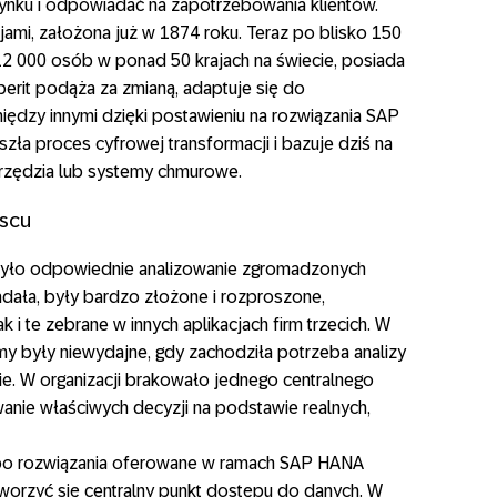
ynku i odpowiadać na zapotrzebowania klientów.
cjami, założona już w 1874 roku. Teraz po blisko 150
 12 000 osób w ponad 50 krajach na świecie, posiada
erit podąża za zmianą, adaptuje się do
między innymi dzięki postawieniu na rozwiązania SAP
ła proces cyfrowej transformacji i bazuje dziś na
arzędzia lub systemy chmurowe.
jscu
było odpowiednie analizowanie zgromadzonych
iadała, były bardzo złożone i rozproszone,
i te zebrane w innych aplikacjach firm trzecich. W
emy były niewydajne, gdy zachodziła potrzeba analizy
nie. W organizacji brakowało jednego centralnego
anie właściwych decyzji na podstawie realnych,
ł po rozwiązania oferowane w ramach SAP HANA
stworzyć się centralny punkt dostępu do danych. W