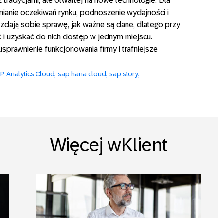
z tradycjami, ale otwartej na nowe technologie. Dla
pełnianie oczekiwań rynku, podnoszenie wydajności i
 zdają sobie sprawę, jak ważne są dane, dlatego przy
ć i uzyskać do nich dostęp w jednym miejscu.
sprawnienie funkcjonowania firmy i trafniejsze
P Analytics Cloud
sap hana cloud
sap story
Więcej wKlient