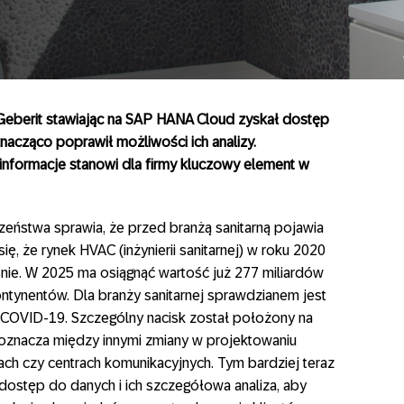
– Geberit stawiając na SAP HANA Cloud zyskał dostęp
nacząco poprawił możliwości ich analizy.
nformacje stanowi dla firmy kluczowy element w
zeństwa sprawia, że przed branżą sanitarną pojawia
ę, że rynek HVAC (inżynierii sanitarnej) w roku 2020
ośnie. W 2025 ma osiągnąć wartość już 277 miliardów
ntynentów. Dla branży sanitarnej sprawdzianem jest
 COVID-19. Szczególny nacisk został położony na
 oznacza między innymi zmiany w projektowaniu
urach czy centrach komunikacyjnych. Tym bardziej teraz
 dostęp do danych i ich szczegółowa analiza, aby