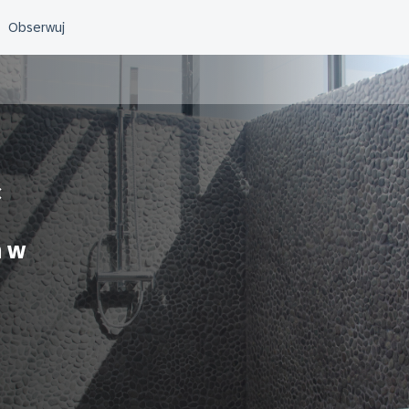
c
h w