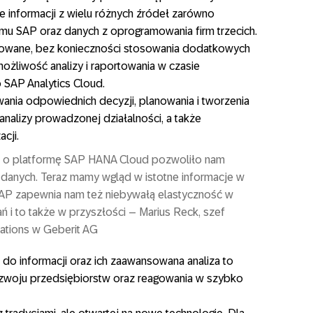
e informacji z wielu różnych źródeł zarówno
emu SAP oraz danych z oprogramowania firm trzecich.
rowane, bez konieczności stosowania dodatkowych
możliwość analizy i raportowania w czasie
 SAP Analytics Cloud.
ania odpowiednich decyzji, planowania i tworzenia
analizy prowadzonej działalności, a także
cji.
ej o platformę SAP HANA Cloud pozwoliło nam
 danych. Teraz mamy wgląd w istotne informacje w
SAP zapewnia nam też niebywałą elastyczność w
ń i to także w przyszłości – Marius Reck, szef
cations w Geberit AG
do informacji oraz ich zaawansowana analiza to
zwoju przedsiębiorstw oraz reagowania w szybko