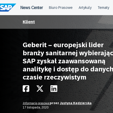
Przejdź
do
treści
Klient
Geberit – europejski lider
branży sanitarnej wybierają
SAP zyskał zaawansowaną
analitykę i dostęp do danyc
czasie rzeczywistym
Informacja prasowa
przez
Justyna Kedzierska
17 listopada, 2020