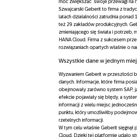
móc zwiększać swoje przewagi na r
Szwajcarski Geberit to firma z trady
latach działalności zatrudnia ponad
też 29 zakładów produkcyjnych. Geb
zmieniającego się świata i potrzeb, 
HANA Cloud. Firma z sukcesem przesz
rozwiązaniach opartych właśnie o n
Wszystkie dane w jednym mie
Wyzwaniem Geberit w przeszłości 
danych. Informacje, które firma pos
obejmowały zarówno system SAP, jak 
efekcie pojawiały się błędy, a syst
informacji z wielu miejsc jednocześ
punktu, który umożliwiłby podejmow
rzetelnych informacji.
W tym celu właśnie Geberit sięgną
Cloud. Dzięki tej platformie udało 